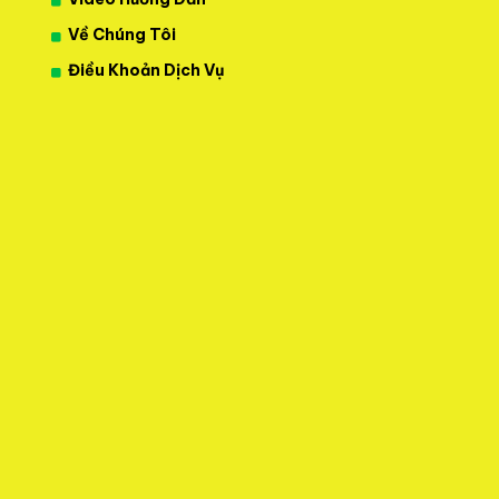
Về Chúng Tôi
Điều Khoản Dịch Vụ