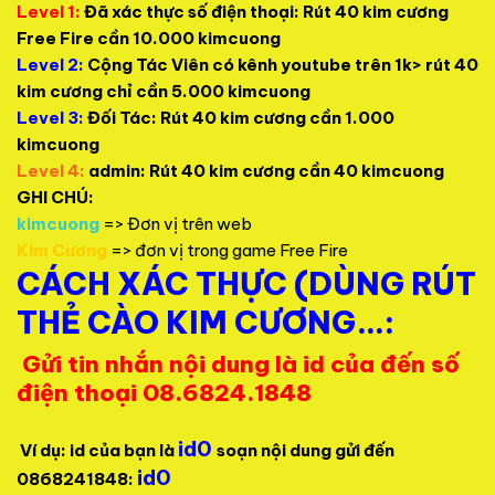
Level 1:
Đã xác thực số điện thoại: Rút 40 kim cương
Free Fire cần 10.000 kimcuong
Level 2:
Cộng Tác Viên có kênh youtube trên 1k> rút 40
kim cương chỉ cần 5.000 kimcuong
Level 3:
Đối Tác: Rút 40 kim cương cần 1.000
kimcuong
Level 4:
admin: Rút 40 kim cương cần 40 kimcuong
GHI CHÚ:
kimcuong
=> Đơn vị trên web
Kim Cương
=> đơn vị trong game Free Fire
CÁCH XÁC THỰC (DÙNG RÚT
THẺ CÀO KIM CƯƠNG…:
Gửi tin nhắn nội dung là id của đến số
điện thoại 08.6824.1848
id0
Ví dụ: id của bạn là
soạn nội dung gửi đến
id0
0868241848: