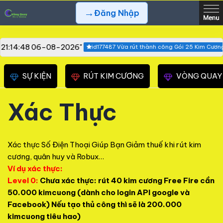
→
Đăng Nhập
 21:14:48 06-08-2026"
id177487 Vừa rút thành công Gói 25 Kim Cương F
SỰ KIỆN
RÚT KIM CƯƠNG
VÒNG QUAY
Xác Thực
Xác thực Số Điện Thoại Giúp Bạn Giảm thuế khi rút kim
cương, quân huy và Robux…
Ví dụ xác thực:
Level 0:
Chưa xác thực: rút 40 kim cương Free Fire cần
50.000 kimcuong (dành cho login API google và
Facebook) Nếu tạo thủ công thì sẽ là 200.000
kimcuong tiêu hao)