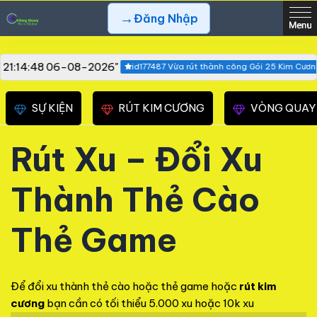
→
Đăng Nhập
" 21:14:48 06-08-2026"
id177487 Vừa rút thành công Gói 25 Kim Cương 
SỰ KIỆN
RÚT KIM CƯƠNG
VÒNG QUAY
Rút Xu – Đổi Xu
Thành Thẻ Cào
Thẻ Game
Để đổi xu thành thẻ cào hoặc thẻ game hoặc
rút kim
cương
bạn cần có tối thiểu 5.000 xu hoặc 10k xu