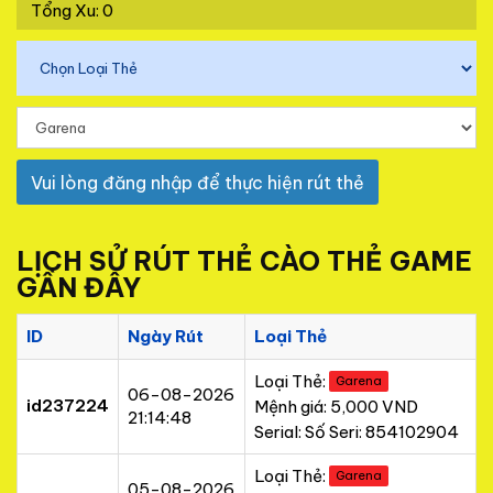
Tổng Xu: 0
Vui lòng đăng nhập để thực hiện rút thẻ
LỊCH SỬ RÚT THẺ CÀO THẺ GAME
GẦN ĐÂY
ID
Ngày Rút
Loại Thẻ
Loại Thẻ:
Garena
06-08-2026
id237224
Mệnh giá: 5,000 VND
21:14:48
Serial: Số Seri: 854102904
Loại Thẻ:
Garena
05-08-2026